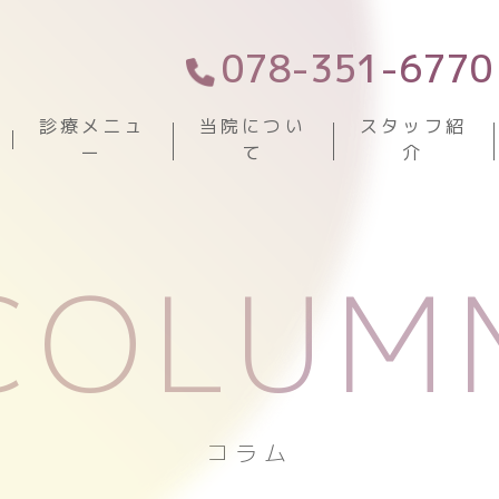
078-351-6770
診療メニュ
当院につい
スタッフ紹
ー
て
介
COLUM
コラム