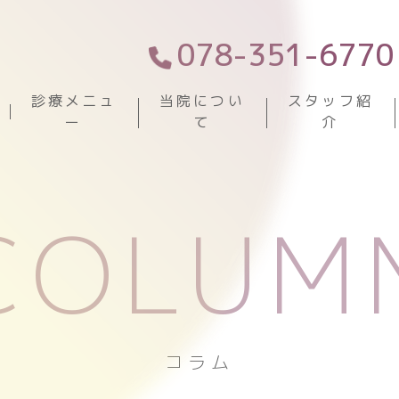
078-351-6770
診療メニュ
当院につい
スタッフ紹
ー
て
介
COLUM
コラム