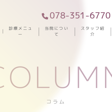
078-351-6770
診療メニュ
当院につい
スタッフ紹
ー
て
介
COLUM
コラム