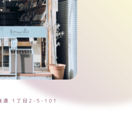
湊通
1丁目2-5-101